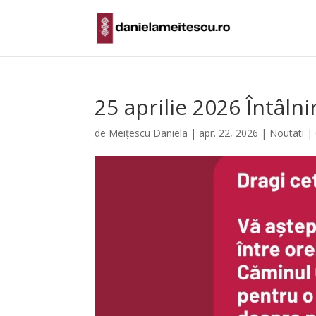
25 aprilie 2026 Întâln
de
Meițescu Daniela
|
apr. 22, 2026
|
Noutati
|