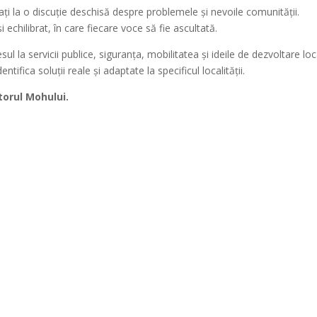
tați la o discuție deschisă despre problemele și nevoile comunității.
 echilibrat, în care fiecare voce să fie ascultată.
l la servicii publice, siguranța, mobilitatea și ideile de dezvoltare loc
tifica soluții reale și adaptate la specificul localității.
torul Mohului.